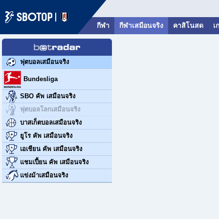
กีฬา
กีฬาเสมือนจริง
คาสิโนสด
เ
ภาษาไทย
08/09/2026 04:21 AM
GMT
+8
ฟุตบอลเสมือนจริง
Bundesliga
SBO คัพ เสมือนจริง
ฟุตบอลโลกเสมือนจริง
บาสเก็ตบอลเสมือนจริง
ยูโร คัพ เสมือนจริง
เอเชียน คัพ เสมือนจริง
แชมเปี้ยน คัพ เสมือนจริง
แข่งม้าเสมือนจริง