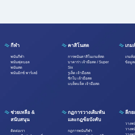
กีฬา
คาสิโนสด
เกมส
พนันกีฬา
การพนันคาสิโนเกมส์สด
เกมส์
พนันฟุตบอล
บาคาร่า เจ้ามือสด / Super
ข้อมูลเ
พนันสด
Six
พนันมิกซ์ พาร์เลย์
รูเล็ต เจ้ามือสด
ซิกโบ เจ้ามือสด
แบล็คแจ็ค เจ้ามือสด
ช่วยเหลือ &
กฏการวางเดิมพัน
ลีกย
สนับสนุน
และกฎข้อบังคับ
วางพนั
วางพน
ติดต่อเรา
กฎการพนันกีฬา
วางพน