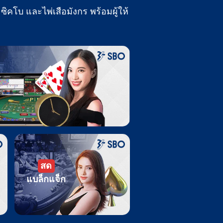
ิคโบ และไพ่เสือมังกร พร้อมผู้ให้
สด
แบล็กแจ็ก