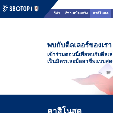
กีฬา
กีฬาเสมือนจริง
คาสิโนสด
พบกับดีลเลอร์ของเรา
เข้าร่วมตอนนี้เพื่อพบกับดีลเลอ
เป็นมิตรและมืออาชีพแบบสด
คาสิโนสด