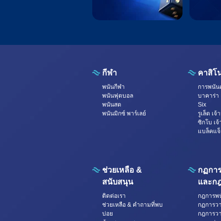
กีฬา
คาสิโ
พนันกีฬา
การพนัน
พนันฟุตบอล
บาคาร่า 
พนันสด
Six
พนันมิกซ์ พาร์เลย์
รูเล็ต เจ
ซิกโบ เจ
แบล็คแจ็
ช่วยเหลือ &
กฏการ
สนับสนุน
และกฎ
ติดต่อเรา
กฎการพน
ช่วยเหลือ & คำถามที่พบ
กฏการวา
บ่อย
กฎการวาง