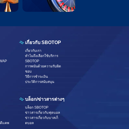
เกี่ยวกับ SBOTOP
เกี่ยวกับเรา
ทำไมถึงเลือกใช้บริการ
 WAP
SBOTOP
การพนันด้วยความรับผิด
ชอบ
วิธีการชำระเงิน
ประวัติการสนับสนุน
บล็อก/ข่าวสารต่างๆ
บล็อก SBOTOP
ข่าวสารเกี่ยวกับฟุตบอล
ข่าวสารเกี่ยวกับบาสเก็
นดีแคพ
ตบอล