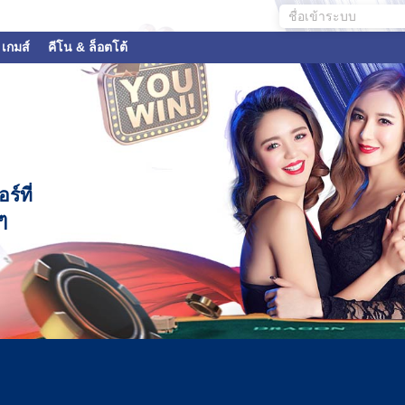
เกมส์
คีโน & ล็อตโต้
ร์ที่
ๆ