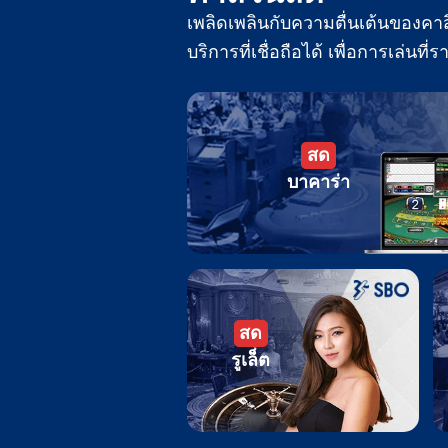
เพลิดเพลินกับความตื่นเต้นของคาสิ
บริการที่เชื่อถือได้ เพื่อการเล่นท
สด
บาคาร่า
สด
รูเล็ต