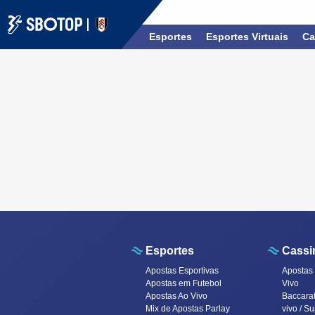
Esportes
Esportes Virtuais
Ca
Esportes
Cassi
Apostas Esportivas
Apostas
Apostas em Futebol
Vivo
Apostas Ao Vivo
Baccarat
Mix de Apostas Parlay
vivo / S