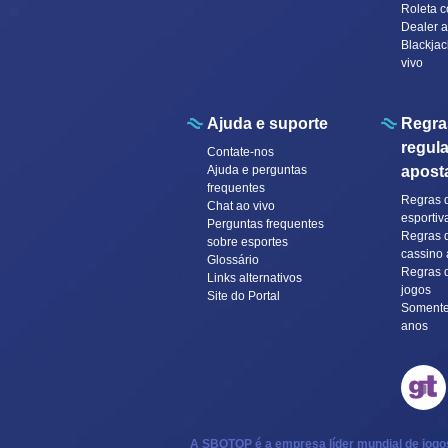
Roleta c
Dealer a
Blackjac
vivo
Ajuda e suporte
Regra
regul
Contate-nos
Ajuda e perguntas
apost
frequentes
Regras 
Chat ao vivo
esportiv
Perguntas frequentes
Regras 
sobre esportes
cassino 
Glossário
Regras 
Links alternativos
jogos
Site do Portal
Somente
anos
A SBOTOP é a empresa líder mundial de jogos