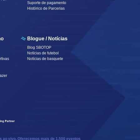
Suporte de pagamento
Histórico de Parcerias
mo
Blogue / Notícias
Blog SBOTOP
Notícias de futebol
rtivas
Notícias de basquete
fazer
s ao vivo. Oferecemos mais de 1.500 eventos